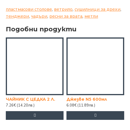
пластмасови столове
,
ветрило
,
сушилници за дрехи
,
тенджери
,
чадъри
,
ресни за врата
,
метли
Подобни продукти
ЧАЙНИК С ЦЕДКА 2 Л.
Джезве N5 600мл
7.26€
(14.20лв.)
6.08€
(11.89лв.)
2