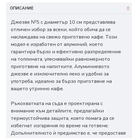
ОПИСАНИЕ
Джезве №5 с диаметър 10 см представлява
отличен избор за всеки, който обича да се
наслаждава на свежо приготвено кафе. Този
модел е изработен от алуминий, което
гарантира бързо и ефективно разпределение
на топлината, улеснявайки равномерното
приготвяне на напитките. Алуминиевото
джезве е изключително леко и удобно за
употреба, идеално за бързо приготвяне на
вашето утринно кафе.
Ръкохватката на съда е проектирана с
внимание към детайлите, предлагайки
термоустойчива защита, която помага да се
избегнат изгаряния по време на готвене.
Допълнителното ѝ предимство е, че предоставя