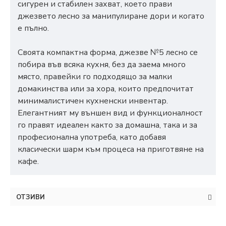
сигурен и стабилен захват, което прави
джезвето лесно за манипулиране дори и когато
е пълно.
Своята компактна форма, джезве №5 лесно се
побира във всяка кухня, без да заема много
място, правейки го подходящо за малки
домакинства или за хора, които предпочитат
минималистичен кухненски инвентар.
Елегантният му външен вид и функционалност
го правят идеален както за домашна, така и за
професионална употреба, като добавя
класически шарм към процеса на приготвяне на
кафе.
ОТЗИВИ