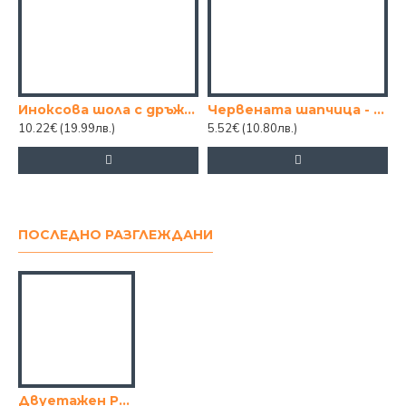
Иноксова шола с дръжки 18х4см
Червената шапчица - 12 кубчета
10.22€
(19.99лв.)
5.52€
(10.80лв.)
1
ПОСЛЕДНО РАЗГЛЕЖДАНИ
Двуетажен PVC сушилник за съдове с поставки за прибори-Сив