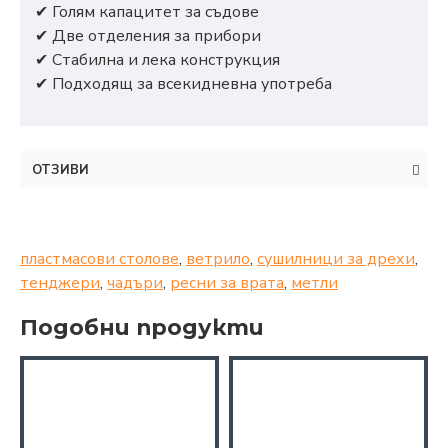
✔ Голям капацитет за съдове
✔ Две отделения за прибори
✔ Стабилна и лека конструкция
✔ Подходящ за всекидневна употреба
ОТЗИВИ
пластмасови столове
,
ветрило
,
сушилници за дрехи
,
тенджери
,
чадъри
,
ресни за врата
,
метли
Подобни продукти