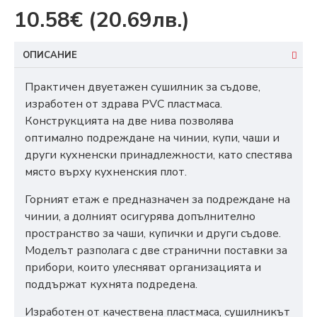
10.58€
(20.69лв.)
ОПИСАНИЕ
Практичен двуетажен сушилник за съдове,
изработен от здрава PVC пластмаса.
Конструкцията на две нива позволява
оптимално подреждане на чинии, купи, чаши и
други кухненски принадлежности, като спестява
място върху кухненския плот.
Горният етаж е предназначен за подреждане на
чинии, а долният осигурява допълнително
пространство за чаши, купички и други съдове.
Моделът разполага с две странични поставки за
прибори, които улесняват организацията и
поддържат кухнята подредена.
Изработен от качествена пластмаса, сушилникът