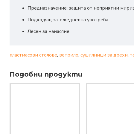
Предназначение: защита от неприятни мири
Подходящ за: ежедневна употреба
Лесен за нанасяне
пластмасови столове
,
ветрило
,
сушилници за дрехи
,
т
Подобни продукти