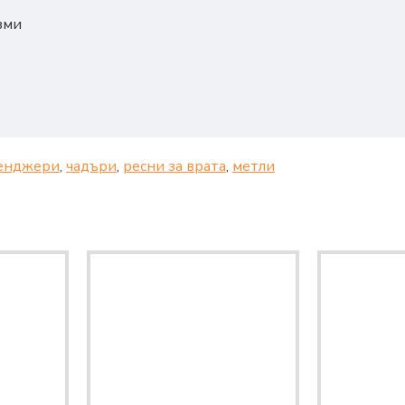
зми
енджери
,
чадъри
,
ресни за врата
,
метли