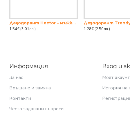
Дезодорант Hector – мъжки 150 мл
1.54€
(3.01лв.)
1.28€
(2.50лв.)
Информация
Вход и а
За нас
Моят акаунт
Връщане и замяна
История на 
Контакти
Регистраци
Често задавани въпроси