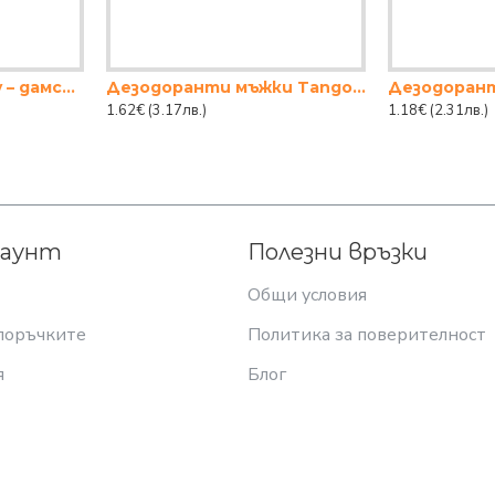
Дезодорант Trendy – дамски 150 мл
Дезодоранти мъжки Tango 150ml
Дезодорант
1.62€
(3.17лв.)
1.18€
(2.31лв.)
каунт
Полезни връзки
Общи условия
поръчките
Политика за поверителност
я
Блог