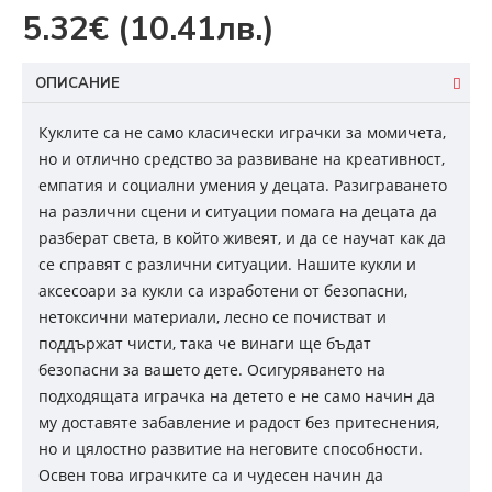
5.32€
(10.41лв.)
ОПИСАНИЕ
Куклите са не само класически играчки за момичета,
но и отлично средство за развиване на креативност,
емпатия и социални умения у децата. Разиграването
на различни сцени и ситуации помага на децата да
разберат света, в който живеят, и да се научат как да
се справят с различни ситуации. Нашите кукли и
аксесоари за кукли са изработени от безопасни,
нетоксични материали, лесно се почистват и
поддържат чисти, така че винаги ще бъдат
безопасни за вашето дете. Осигуряването на
подходящата играчка на детето е не само начин да
му доставяте забавление и радост без притеснения,
но и цялостно развитие на неговите способности.
Освен това играчките са и чудесен начин да