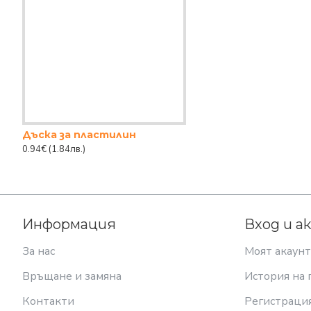
Дъска за пластилин
0.94€
(1.84лв.)
Информация
Вход и а
За нас
Моят акаунт
Връщане и замяна
История на 
Контакти
Регистраци