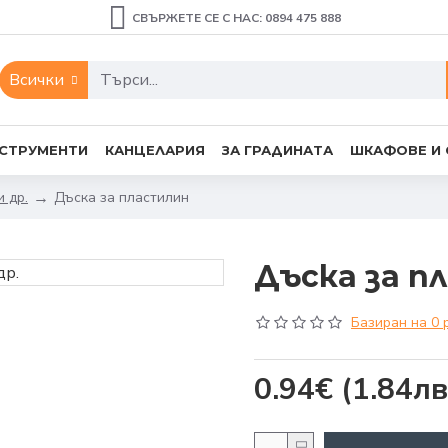
СВЪРЖЕТЕ СЕ С НАС: 0894 475 888
Всички
СТРУМЕНТИ
КАНЦЕЛАРИЯ
ЗА ГРАДИНАТА
ШКАФОВЕ И
 др.
Дъска за пластилин
Дъска за п
Базиран на 0 
0.94€
(1.84лв