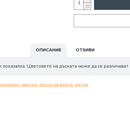
ОПИСАНИЕ
ОТЗИВИ
и показалка. Цветовете на дъската може да се различават 
енджери
,
чадъри
,
ресни за врата
,
метли