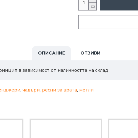
ОПИСАНИЕ
ОТЗИВИ
ринцип в зависимост от наличността на склад
енджери
,
чадъри
,
ресни за врата
,
метли