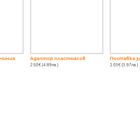
 чиния
Адаптор пластмасов
2.50€
(4.89лв.)
2.03€
(3.97лв.)