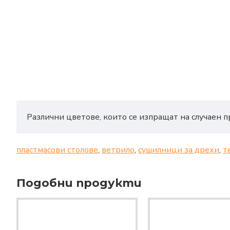
Различни цветове, които се изпращат на случаен п
пластмасови столове
,
ветрило
,
сушилници за дрехи
,
т
Подобни продукти