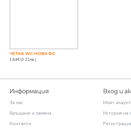
ЧЕТКА WC НОВА BG
1.64€
(3.21лв.)
Информация
Вход и а
За нас
Моят акаунт
Връщане и замяна
История на 
Контакти
Регистраци