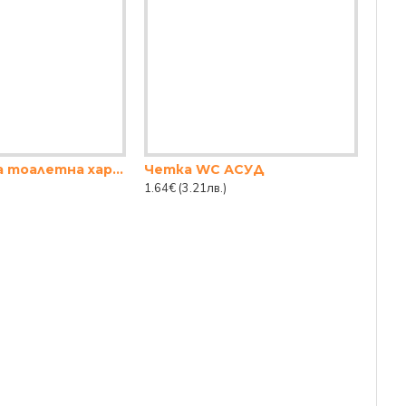
Поставка за тоалетна хартия кука, 15 см.
Четка WC АСУД
1.64€
(3.21лв.)