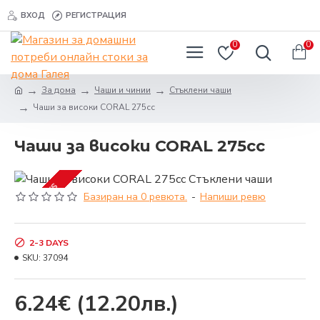
ВХОД
РЕГИСТРАЦИЯ
0
0
За дома
Чаши и чинии
Стъклени чаши
Чаши за високи CORAL 275cc
Чаши за високи CORAL 275cc
2-3 DAYS
Базиран на 0 ревюта.
-
Напиши ревю
2-3 DAYS
SKU:
37094
6.24€
(12.20лв.)