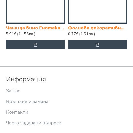
Чаши за вино Енотека 590мл
Фолиева декоративна завеса
5.91€
(11.56лв.)
0.77€
(1.51лв.)
Информация
За нас
Връщане и замяна
Контакти
Често задавани въпроси