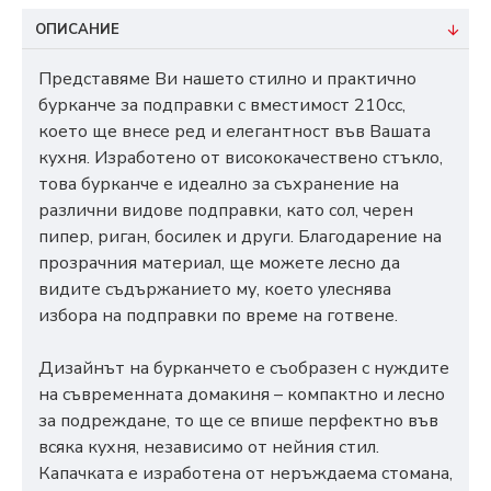
ОПИСАНИЕ
Представяме Ви нашето стилно и практично
бурканче за подправки с вместимост 210cc,
което ще внесе ред и елегантност във Вашата
кухня. Изработено от висококачествено стъкло,
това бурканче е идеално за съхранение на
различни видове подправки, като сол, черен
пипер, риган, босилек и други. Благодарение на
прозрачния материал, ще можете лесно да
видите съдържанието му, което улеснява
избора на подправки по време на готвене.
Дизайнът на бурканчето е съобразен с нуждите
на съвременната домакиня – компактно и лесно
за подреждане, то ще се впише перфектно във
всяка кухня, независимо от нейния стил.
Капачката е изработена от неръждаема стомана,