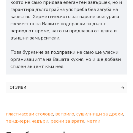
която не само придава елегантен завършек, но и
гарантира дълготрайна употреба без загуба на
качество. Херметическото затваряне осигурява
свежестта на Вашите подправки за дълъг
период от време, като ги предпазва от влага и
външни замърсители.
Това бурканче за подправки не само ще улесни
организацията на Вашата кухня, но и ще добави
стилен акцент към нея.
ОТЗИВИ
пластмасови столове
,
ветрило
,
сушилници за дрехи
,
тенджери
,
чадъри
,
ресни за врата
,
метли