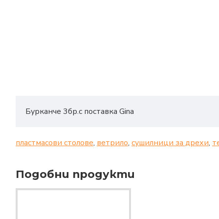
Бурканче 3бр.с поставка Gina
пластмасови столове
,
ветрило
,
сушилници за дрехи
,
т
Подобни продукти