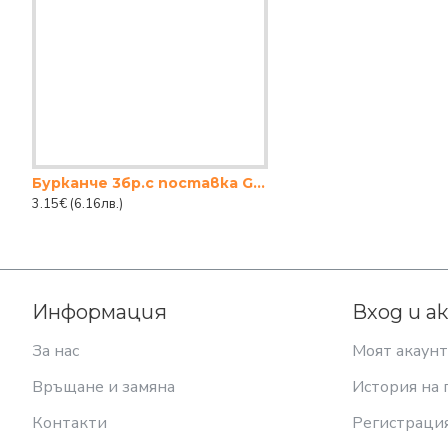
Бурканче 3бр.с поставка Gina
3.15€
(6.16лв.)
Информация
Вход и а
За нас
Моят акаунт
Връщане и замяна
История на 
Контакти
Регистраци