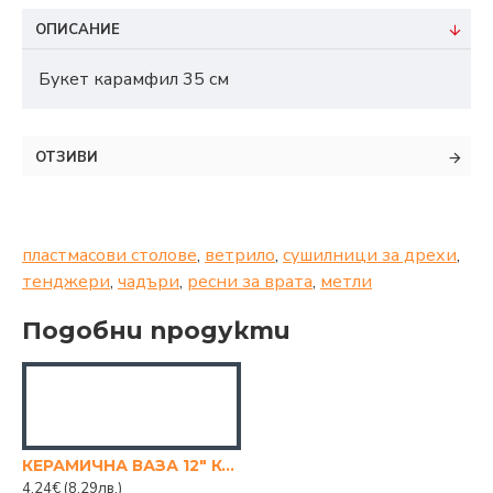
ОПИСАНИЕ
Букет карамфил 35 см
ОТЗИВИ
пластмасови столове
,
ветрило
,
сушилници за дрехи
,
тенджери
,
чадъри
,
ресни за врата
,
метли
Подобни продукти
КЕРАМИЧНА ВАЗА 12" КАФЯВА СЪС СТЪКЛЕНИ КАМЪНИ
4.24€
(8.29лв.)