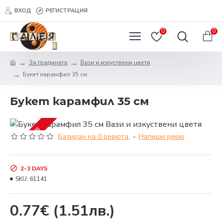
ВХОД
РЕГИСТРАЦИЯ
0
0
За градината
Вази и изкуствени цветя
Букет карамфил 35 см
Букет карамфил 35 см
2-3 DAYS
Базиран на 0 ревюта.
-
Напиши ревю
2-3 DAYS
SKU:
61141
0.77€
(1.51лв.)