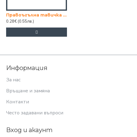
Правоъгълна тавичка от алуминиево фолио 200х150 мм – за готвене и съхранение
0.28€
(0.55лв.)
Информация
За нас
Връщане и замяна
Контакти
Често задавани въпроси
Вход и акаунт