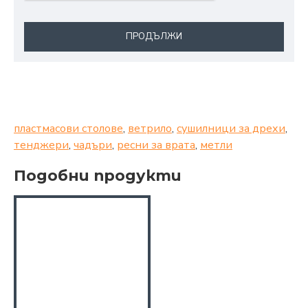
ПРОДЪЛЖИ
пластмасови столове
,
ветрило
,
сушилници за дрехи
,
тенджери
,
чадъри
,
ресни за врата
,
метли
Подобни продукти