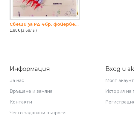
Свещи за РД 4бр. фойерверки 18см. сиви
1.88€
(3.68лв.)
Информация
Вход и а
За нас
Моят акаунт
Връщане и замяна
История на 
Контакти
Регистраци
Често задавани въпроси