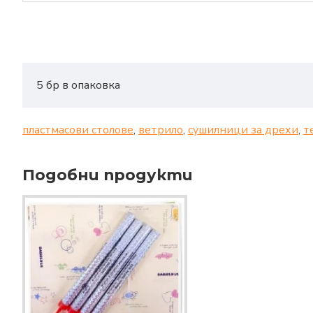
5 бр в опаковка
пластмасови столове
,
ветрило
,
сушилници за дрехи
,
т
Подобни продукти