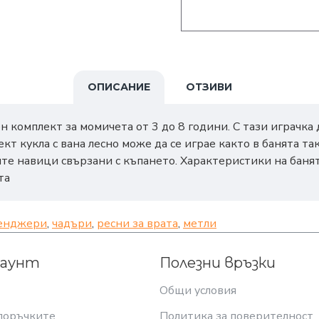
ОПИСАНИЕ
ОТЗИВИ
н комплект за момичета от 3 до 8 години. С тази играчка
 кукла с вана лесно може да се играе както в банята так
те навици свързани с къпането. Характеристики на банята
та
енджери
,
чадъри
,
ресни за врата
,
метли
каунт
Полезни връзки
Общи условия
поръчките
Политика за поверителност