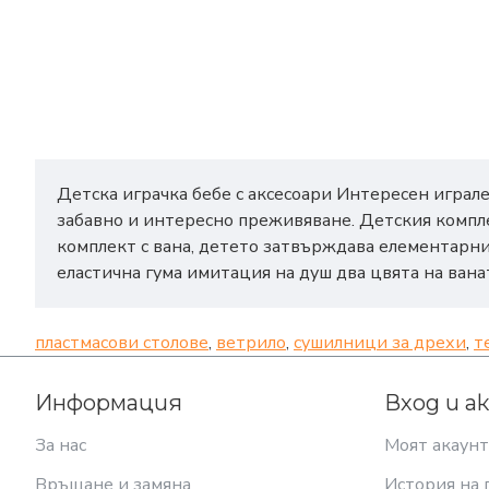
Детска играчка бебе с аксесоари Интересен играле
забавно и интересно преживяване. Детския комплект
комплект с вана, детето затвърждава елементарни
еластична гума имитация на душ два цвята на вана
пластмасови столове
,
ветрило
,
сушилници за дрехи
,
т
Информация
Вход и а
За нас
Моят акаунт
Връщане и замяна
История на 