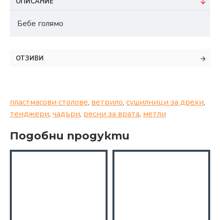
ОПИСАНИЕ
Бебе голямо
ОТЗИВИ
пластмасови столове
,
ветрило
,
сушилници за дрехи
,
тенджери
,
чадъри
,
ресни за врата
,
метли
Подобни продукти