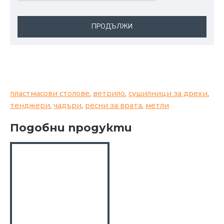
ПРОДЪЛЖИ
пластмасови столове
,
ветрило
,
сушилници за дрехи
,
тенджери
,
чадъри
,
ресни за врата
,
метли
Подобни продукти