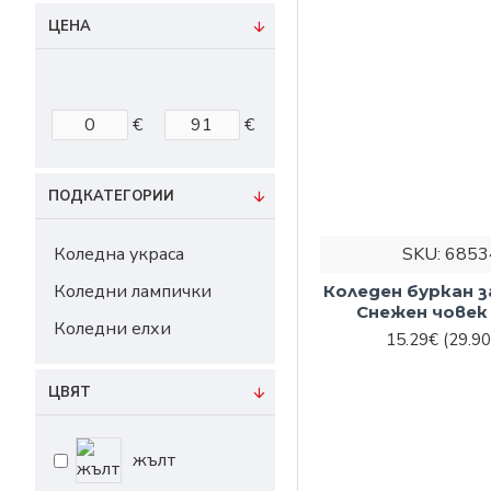
Не пропускайте да 
ЦЕНА
Свържете се с нас н
направите най-добр
€
€
ПОДКАТЕГОРИИ
SKU:
6853
Коледна украса
Коледни лампички
Коледен буркан за
Снежен човек
Коледни елхи
15.29€
(29.90
ЦВЯТ
жълт