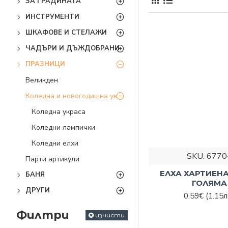
ЗА ГРАДИНАТА
любимите си хора.
ИНСТРУМЕНТИ
А какво биха били 
ШКАФОВЕ И СТЕЛАЖИ
красива коледна дек
ЧАДЪРИ И ДЪЖДОБРАНИ
Каква е 
ПРАЗНИЦИ
Споделените момент
Великден
вълшебство никога н
Коледна и новогодишна украса
Има много традиции,
Коледна украса
Коледни лампички
Елха – традици
различни украш
Коледни елхи
Украшения за 
SKU:
6770
Парти артикули
коледни играчк
ЕЛХА ХАРТИЕНА
БАНЯ
Венец – още ед
ГОЛЯМА
ДРУГИ
декорации. Мож
0.59€
(1.15л
Други аксесоар
Филтри
преобразите д
изчисти