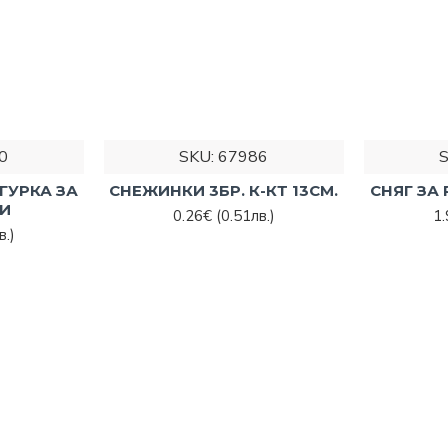
0
SKU:
67986
ГУРКА ЗА
СНЕЖИНКИ 3БР. К-КТ 13СМ.
СНЯГ ЗА 
И
0.26€
(0.51лв.)
1
в.)