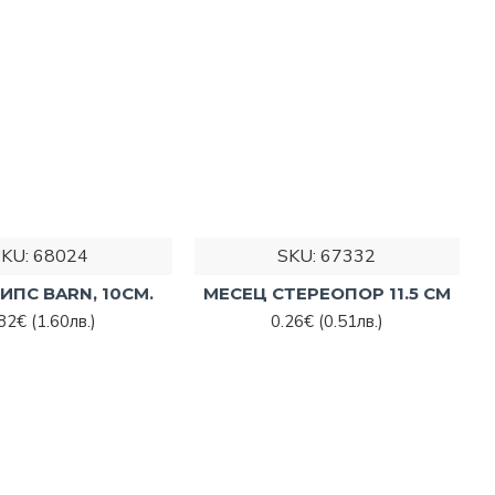
н магазин.
Нашите консултанти с удоволствие ще Ви помогнат да
SKU:
68024
SKU:
67332
ИПС BARN, 10СМ.
МЕСЕЦ СТЕРЕОПОР 11.5 СМ
.82€
(1.60лв.)
0.26€
(0.51лв.)