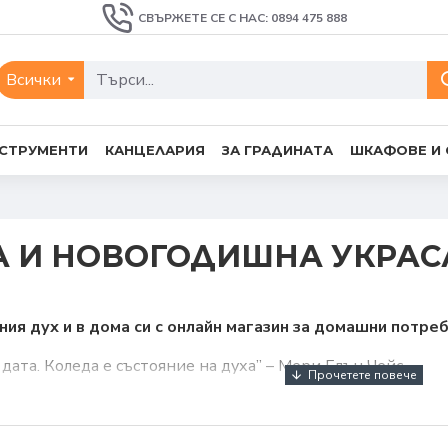
СВЪРЖЕТЕ СЕ С НАС: 0894 475 888
Всички
СТРУМЕНТИ
КАНЦЕЛАРИЯ
ЗА ГРАДИНАТА
ШКАФОВЕ И
 И НОВОГОДИШНА УКРАС
ия дух и в дома си с онлайн магазин за домашни потреб
 дата. Коледа е състояние на духа” – Мери Елън Чейс.
е фокусира не върху коледната и новогодишната украси, а
вдъхновява да преобразим нашия дом и нетърпението, с ко