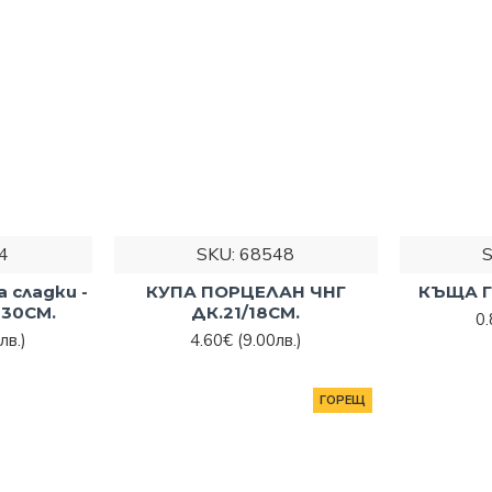
поръчате избраните продукти още днес през нашия онлай
а имейл: info@galeya.bg или телефон:
+359 894 475 888
. 
ия избор!
4
SKU:
68548
 сладки -
КУПА ПОРЦЕЛАН ЧНГ
КЪЩА Г
 30СМ.
ДК.21/18СМ.
0
лв.)
4.60€
(9.00лв.)
ГОРЕЩ