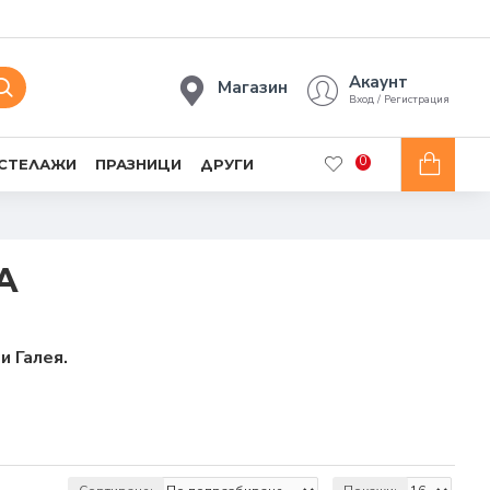
Акаунт
Магазин
Вход / Регистрация
0
 СТЕЛАЖИ
ПРАЗНИЦИ
ДРУГИ
А
и Галея.
 върху емоцията, която ни носят. Той описва
ето очакваме да споделим празничния сезон с