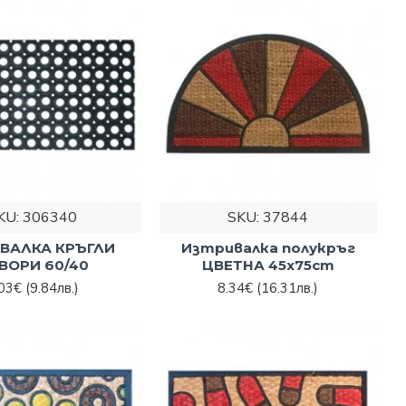
KU:
306340
SKU:
37844
ВАЛКА КРЪГЛИ
Изтривалка полукръг
ВОРИ 60/40
ЦВЕТНА 45x75cm
.03€
(9.84лв.)
8.34€
(16.31лв.)