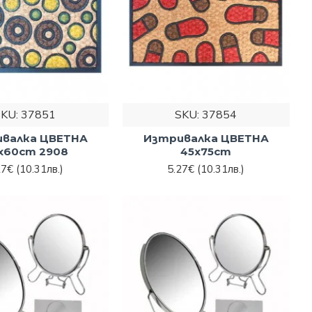
SKU:
37851
SKU:
37854
валка ЦВЕТНА
Изтривалка ЦВЕТНА
x60cm 2908
45x75cm
27€
(10.31лв.)
5.27€
(10.31лв.)