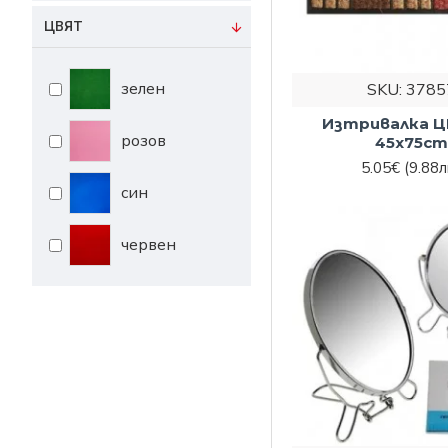
ЦВЯТ
зелен
SKU:
3785
Изтривалка 
розов
45x75c
5.05€
(9.88л
син
червен