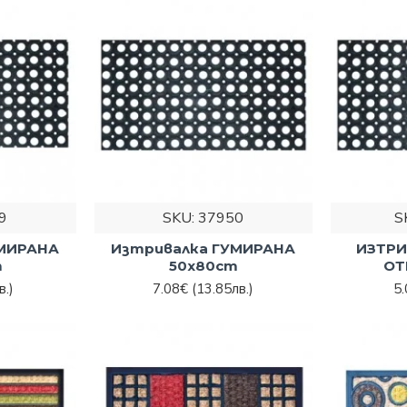
9
SKU:
37950
S
УМИРАНА
Изтривалка ГУМИРАНА
ИЗТРИ
m
50x80cm
ОТ
в.)
7.08€
(13.85лв.)
5