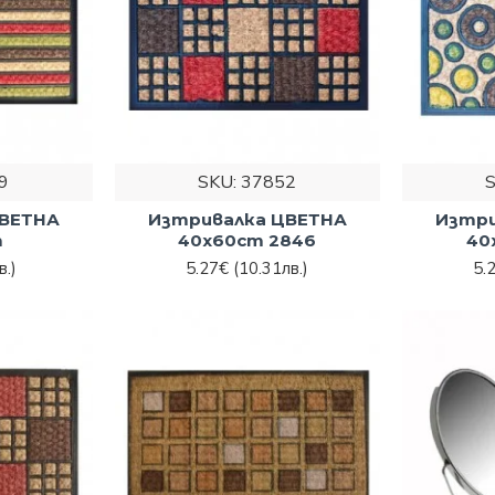
9
SKU:
37852
ЦВЕТНА
Изтривалка ЦВЕТНА
Изтри
m
40x60cm 2846
40
в.)
5.27€
(10.31лв.)
5.