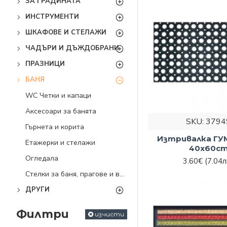
ЗА ГРАДИНАТА
ИНСТРУМЕНТИ
ШКАФОВЕ И СТЕЛАЖИ
ЧАДЪРИ И ДЪЖДОБРАНИ
ПРАЗНИЦИ
БАНЯ
WC Четки и капаци
Аксесоари за банята
SKU:
3794
Гърнета и корита
Изтривалка Г
Етажерки и стелажи
40x60c
Огледала
3.60€
(7.04л
Стелки за баня, прагове и врати
ДРУГИ
Филтри
изчисти