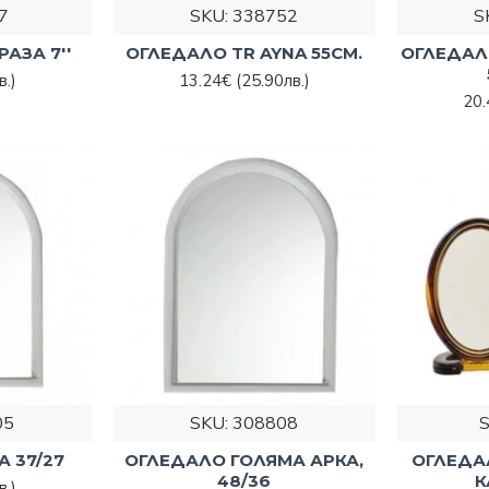
7
SKU:
338752
S
АЗА 7''
ОГЛЕДАЛО TR AYNA 55СМ.
ОГЛЕДАЛ
в.)
13.24€
(25.90лв.)
20
05
SKU:
308808
 37/27
ОГЛЕДАЛО ГОЛЯМА АРКА,
ОГЛЕДА
48/36
К
в.)