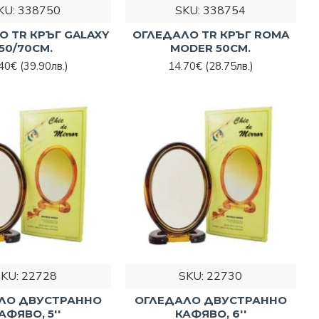
KU:
338750
SKU:
338754
О TR КРЪГ GALAXY
ОГЛЕДАЛО TR КРЪГ ROMA
50/70СМ.
MODER 50СМ.
.40€
(39.90лв.)
14.70€
(28.75лв.)
SKU:
22728
SKU:
22730
ЛО ДВУСТРАННО
ОГЛЕДАЛО ДВУСТРАННО
АФЯВО, 5''
КАФЯВО, 6''