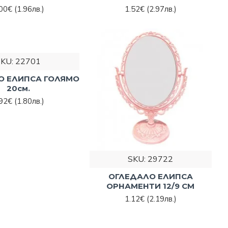
.00€
(1.96лв.)
1.52€
(2.97лв.)
SKU:
22701
О ЕЛИПСА ГОЛЯМО
20см.
.92€
(1.80лв.)
SKU:
29722
ОГЛЕДАЛО ЕЛИПСА
ОРНАМЕНТИ 12/9 СМ
1.12€
(2.19лв.)