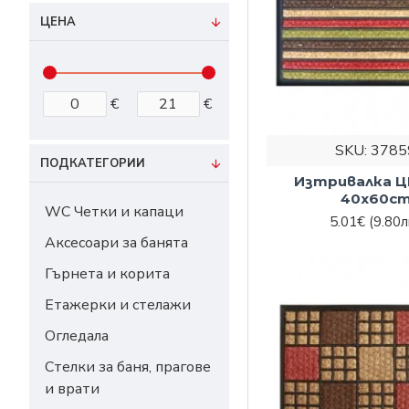
ЦЕНА
€
€
SKU:
3785
ПОДКАТЕГОРИИ
Изтривалка 
40x60c
WC Четки и капаци
5.01€
(9.80л
Аксесоари за банята
Гърнета и корита
Етажерки и стелажи
Огледала
Стелки за баня, прагове
и врати