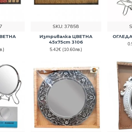
7
SKU:
37858
ЦВЕТНА
Изтривалка ЦВЕТНА
ОГЛЕДА
m
45x75cm 3106
0
в.)
5.42€
(10.60лв.)